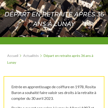
DÉPART EN RETRAITE APRÈS 36
ANS À LUNAY
Accueil
Actualités
Départ en retraite après 36 ans à
Lunay
Entrée en apprentissage de coiffure en 1978, Rosita
Buron a souhaité faire valoir ses droits à la retraite à
compter du 30 avril 2023.
Rosita a ouvert son salon à Lunay le 19 mai 1987 et