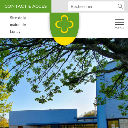
Aller au contenu
Votre recherche :
Cookies management panel
CONTACT & ACCÈS
Site de la
mairie de
menu
Lunay