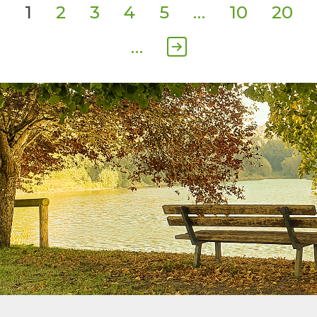
1
2
3
4
5
…
10
20
…