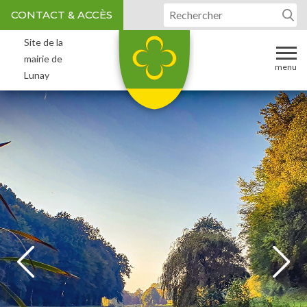
Aller au contenu
Votre recherche :
Cookies management panel
CONTACT & ACCÈS
Site de la
mairie de
menu
Lunay