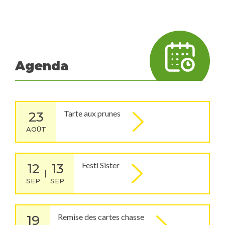
Agenda
Tarte aux prunes
23
AOÛT
Festi Sister
12
13
SEP
SEP
Remise des cartes chasse
19