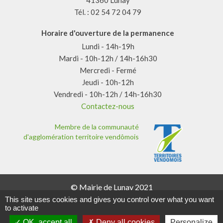
Tél. : 02 54 72 04 79
Horaire d'ouverture de la permanence
Lundi - 14h-19h
Mardi - 10h-12h / 14h-16h30
Mercredi - Fermé
Jeudi - 10h-12h
Vendredi - 10h-12h / 14h-16h30
Contactez-nous
Membre de la communauté
d'agglomération territoire vendômois
© Mairie de Lunay 2021
Mentions légales
This site uses cookies and gives you control over what you want
Données personnelles
to activate
Plan du site
OK, accept all
Deny all cookies
Personalize