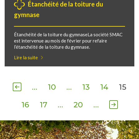
Étanchéité de la toiture du
gymnase
Étanchéité de la toiture du gymnaseLa société SMAC
est intervenue au mois de février pour refaire
l’étanchéité de la toiture du gymnase.
Lire la suite
…
10
…
13
14
15
16
17
…
20
…