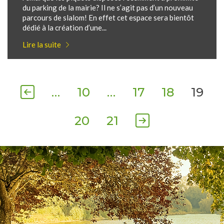
du parking de la mairie? Il ne s’agit pas d’un nouveau
parcours de slalom! En effet cet espace sera bientôt
dédié à la création d’une...
Lire la suite
…
10
…
17
18
19
20
21