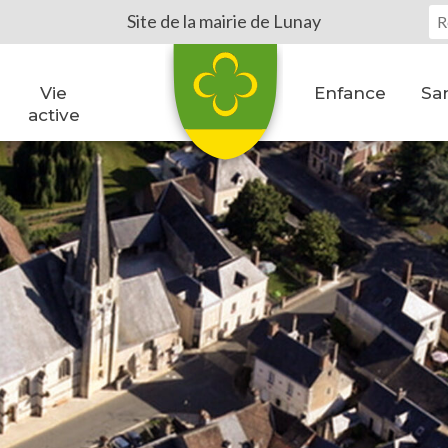
Vo
Site de la mairie de Lunay
Vie
Enfance
San
active