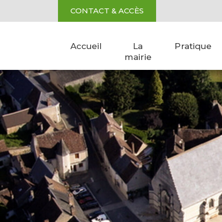
Aller au contenu
Cookies management panel
CONTACT & ACCÈS
Accueil
La
Pratique
mairie