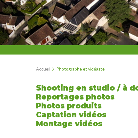
Accueil
Photographe et vidéaste
Shooting en studio / à d
Reportages photos
Photos produits
Captation vidéos
Montage vidéos