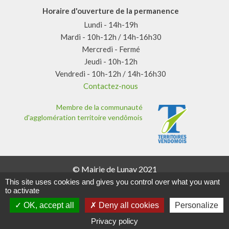
Horaire d'ouverture de la permanence
Lundi - 14h-19h
Mardi - 10h-12h / 14h-16h30
Mercredi - Fermé
Jeudi - 10h-12h
Vendredi - 10h-12h / 14h-16h30
Contactez-nous
Membre de la communauté
d'agglomération territoire vendômois
© Mairie de Lunay 2021
Mentions légales
This site uses cookies and gives you control over what you want
Données personnelles
to activate
Plan du site
OK, accept all
Deny all cookies
Personalize
Gestion des cookies
Conception AXN Informatique 2021
Privacy policy